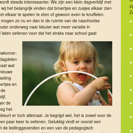
ordt steeds interessanter. We zijn een klein dagverblijf met
z
 wij het belangrijk vinden dat broertjes en zusjes elkaar zien
Z
et elkaar te spelen te eten of gewoon even te knuffelen.
ar mogen zo nu en dan in de ruimte van de naschoolse
ter onderweg naar kleuter wat meer variatie in
 laten oefenen voor dat het straks naar school gaat
w­ko­mer­
 dag­delen
vast wat
nieuwe
seling
ertjes en
n de
ijf,
ger de
oeg het
ebeurt er toch allemaal. Je begrijpt wel, het is zowel voor de
een paar keer te oefenen. Gelukkig vindt er vooraf een
met de leidinggevenden en een van de pedagogisch