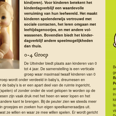
kind(eren). Voor kinderen betekent het
kinderdagverblijf een waardevolle
verruiming van hun leefwereld. Het maakt
kinderen spelenderwijs vertrouwd met
sociale contacten, het leren omgaan met
leeftijdsgenootjes, en met andere vol­
wassenen. Bovendien biedt het kinder­
dag­ver­blijf andere speel­mogelijk­heden
dan thuis.
0-4 Groep
De Uitvinder biedt plaats aan kinderen van 0
B
tot 4 jaar. De samenstelling is een verticale
g
groep waar maximaal twaalf kinderen van 0
R
roep wordt onder verdeeld in baby’s, dreumesen en
P
r de baby’s is er een apart deel van de ruimte ingericht,
a
(spelen) of zonder onder de voet gelopen te worden op de
i
mesen zijn vaak druk met het heen en weer lopen en het
k
andere kant te brengen. Bij de peuter zien we steeds meer
la
n groepjes en zoeken hun eigen speelkameraadjes uit.
vi
wat ze willen en waar ze mee willen spelen. Er wordt gericht
D