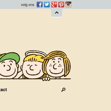
Facebook
Twitter
Googleplus
Pinterest
Instagram
volg ons
act
Search