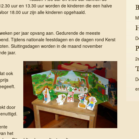
2.30 uur en 13.30 uur worden de kinderen die een halve
B
oor 18.00 uur zijn alle kinderen opgehaald.
M
H
9 weken per jaar opvang aan. Gedurende de meeste
D
pend. Tijdens nationale feestdagen en de dagen rond Kerst
sloten. Sluitingsdagen worden in de maand november
P
de jaar.
2
T
dat ook
D
prijs
eegeeft.
e
rekt door
enuttigd.
ente
van het