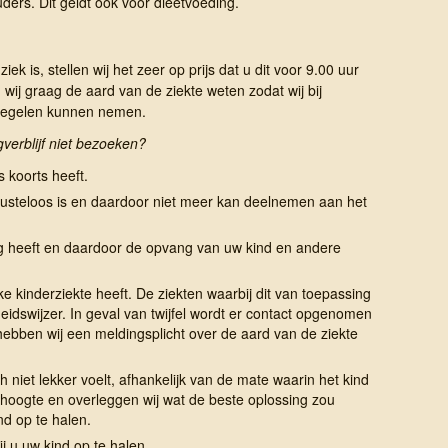
ders. Dit geldt ook voor dieetvoeding.
ek is, stellen wij het zeer op prijs dat u dit voor 9.00 uur
wij graag de aard van de ziekte weten zodat wij bij
regelen kunnen nemen.
erblijf niet bezoeken?
 koorts heeft.
lusteloos is en daardoor niet meer kan deelnemen aan het
g heeft en daardoor de opvang van uw kind en andere
 kinderziekte heeft. De ziekten waarbij dit van toepassing
idswijzer. In geval van twijfel wordt er contact opgenomen
ebben wij een meldingsplicht over de aard van de ziekte
h niet lekker voelt, afhankelijk van de mate waarin het kind
 hoogte en overleggen wij wat de beste oplossing zou
nd op te halen.
j u uw kind op te halen.