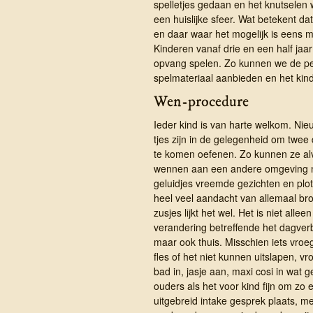
spelletjes gedaan en het knutselen w
een huislijke sfeer. Wat betekent dat
en daar waar het mogelijk is eens m
Kinderen vanaf drie en een half ja
opvang spelen. Zo kunnen we de peu
spelmateriaal aanbieden en het kind
Wen-procedure
Ieder kind is van harte welkom. Nieu
tjes zijn in de ge­legen­heid om twee
te komen oefenen. Zo kunnen ze al
wennen aan een andere omgeving 
geluidjes vreemde gezichten en plot
heel veel aandacht van allemaal bro
zusjes lijkt het wel. Het is niet allee
verandering betreffende het dagverbl
maar ook thuis. Misschien iets vroe
fles of het niet kunnen uitslapen, vr
bad in, jasje aan, maxi cosi in wat g
ouders als het voor kind fijn om zo 
uitgebreid intake gesprek plaats, 