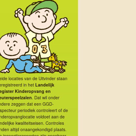
eide locaties van de Uitvinder staan
eregistreerd in het
Landelijk
egister Kinder­opvang en
euterspeel­zalen
. Dat wil onder
ndere zeggen dat een GGD-
nspecteur periodiek controleert of de
inderopvanglocatie voldoet aan de
ndelijke kwaliteitseisen. Controles
nden altijd onaange­kon­digd plaats.
e inspectie­rapporten zijn openbaar,