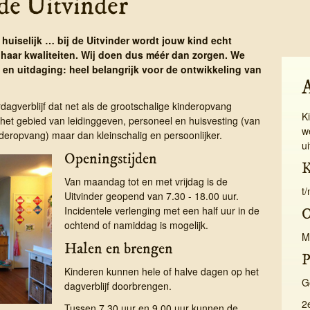
de Uitvinder
 huiselijk … bij de Uitvinder wordt jouw kind echt
 haar kwaliteiten. Wij doen dus méér dan zorgen. We
 en uitdaging: heel belangrijk voor de ontwikkeling van
­dag­ver­blijf dat net als de groot­schalige kinder­opvang
K
het gebied van leidinggeven, personeel en huisvesting (van
w
deropvang) maar dan kleinschalig en persoonlijker.
u
Openingstijden
K
Van maandag tot en met vrijdag is de
t
Uitvinder geopend van 7.30 - 18.00 uur.
Incidentele verlenging met een half uur in de
C
ochtend of namiddag is mogelijk.
M
Halen en brengen
P
Kinderen kunnen hele of halve dagen op het
G
dagverblijf doorbrengen.
2
Tussen 7.30 uur en 9.00 uur kunnen de