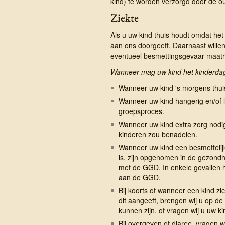
kind) te worden verzorgd door de ou
Ziekte
Als u uw kind thuis houdt omdat het zi
aan ons doorgeeft. Daarnaast willen 
eventueel besmettingsgevaar maat
Wanneer mag uw kind het kinderdagv
Wanneer uw kind 's morgens thuis
Wanneer uw kind hangerig en/of 
groepsproces.
Wanneer uw kind extra zorg nodi
kinderen zou benadelen.
Wanneer uw kind een besmettelijke
is, zijn opgenomen in de gezondhe
met de GGD. In enkele gevallen h
aan de GGD.
Bij koorts of wanneer een kind zic
dit aangeeft, brengen wij u op de
kunnen zijn, of vragen wij u uw ki
Bij overgeven of diaree, vragen wi