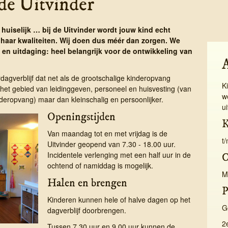
de Uitvinder
 huiselijk … bij de Uitvinder wordt jouw kind echt
 haar kwaliteiten. Wij doen dus méér dan zorgen. We
 en uitdaging: heel belangrijk voor de ontwikkeling van
­dag­ver­blijf dat net als de groot­schalige kinder­opvang
K
het gebied van leidinggeven, personeel en huisvesting (van
w
deropvang) maar dan kleinschalig en persoonlijker.
u
Openingstijden
K
Van maandag tot en met vrijdag is de
t
Uitvinder geopend van 7.30 - 18.00 uur.
Incidentele verlenging met een half uur in de
C
ochtend of namiddag is mogelijk.
M
Halen en brengen
P
Kinderen kunnen hele of halve dagen op het
G
dagverblijf doorbrengen.
2
Tussen 7.30 uur en 9.00 uur kunnen de