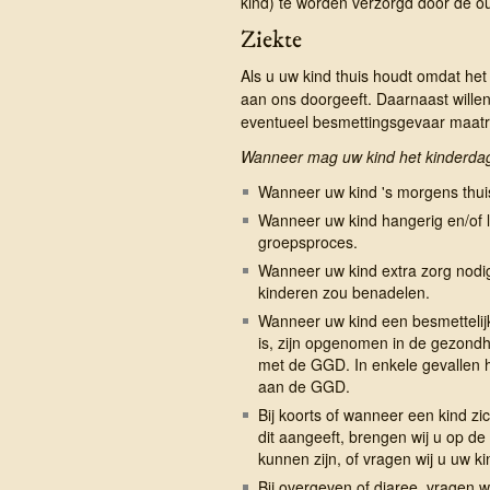
kind) te worden verzorgd door de ou
Ziekte
Als u uw kind thuis houdt omdat het zi
aan ons doorgeeft. Daarnaast willen 
eventueel besmettingsgevaar maat
Wanneer mag uw kind het kinderdagv
Wanneer uw kind 's morgens thuis
Wanneer uw kind hangerig en/of 
groepsproces.
Wanneer uw kind extra zorg nodi
kinderen zou benadelen.
Wanneer uw kind een besmettelijke
is, zijn opgenomen in de gezondhe
met de GGD. In enkele gevallen h
aan de GGD.
Bij koorts of wanneer een kind zic
dit aangeeft, brengen wij u op de
kunnen zijn, of vragen wij u uw ki
Bij overgeven of diaree, vragen wi