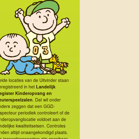
eide locaties van de Uitvinder staan
eregistreerd in het
Landelijk
egister Kinder­opvang en
euterspeel­zalen
. Dat wil onder
ndere zeggen dat een GGD-
nspecteur periodiek controleert of de
inderopvanglocatie voldoet aan de
ndelijke kwaliteitseisen. Controles
nden altijd onaange­kon­digd plaats.
e inspectie­rapporten zijn openbaar,