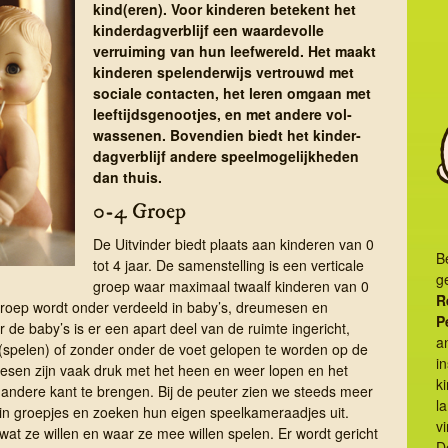
kind(eren). Voor kinderen betekent het
kinderdagverblijf een waardevolle
verruiming van hun leefwereld. Het maakt
kinderen spelenderwijs vertrouwd met
sociale contacten, het leren omgaan met
leeftijdsgenootjes, en met andere vol­
wassenen. Bovendien biedt het kinder­
dag­ver­blijf andere speel­mogelijk­heden
dan thuis.
0-4 Groep
De Uitvinder biedt plaats aan kinderen van 0
B
tot 4 jaar. De samenstelling is een verticale
g
groep waar maximaal twaalf kinderen van 0
R
roep wordt onder verdeeld in baby’s, dreumesen en
P
r de baby’s is er een apart deel van de ruimte ingericht,
a
(spelen) of zonder onder de voet gelopen te worden op de
i
mesen zijn vaak druk met het heen en weer lopen en het
k
andere kant te brengen. Bij de peuter zien we steeds meer
la
n groepjes en zoeken hun eigen speelkameraadjes uit.
vi
wat ze willen en waar ze mee willen spelen. Er wordt gericht
D