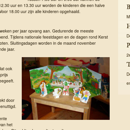
2.30 uur en 13.30 uur worden de kinderen die een halve
B
oor 18.00 uur zijn alle kinderen opgehaald.
M
H
9 weken per jaar opvang aan. Gedurende de meeste
D
pend. Tijdens nationale feestdagen en de dagen rond Kerst
sloten. Sluitingsdagen worden in de maand november
P
de jaar.
2
T
dat ook
D
prijs
eegeeft.
e
rekt door
enuttigd.
ente
van het