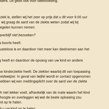
ders. Dit geldt ook voor dieetvoeding.
ek is, stellen wij het zeer op prijs dat u dit voor 9.00 uur
wij graag de aard van de ziekte weten zodat wij bij
regelen kunnen nemen.
erblijf niet bezoeken?
 koorts heeft.
lusteloos is en daardoor niet meer kan deelnemen aan het
g heeft en daardoor de opvang van uw kind en andere
 kinderziekte heeft. De ziekten waarbij dit van toepassing
idswijzer. In geval van twijfel wordt er contact opgenomen
ebben wij een meldingsplicht over de aard van de ziekte
h niet lekker voelt, afhankelijk van de mate waarin het kind
 hoogte en overleggen wij wat de beste oplossing zou
nd op te halen.
j u uw kind op te halen.