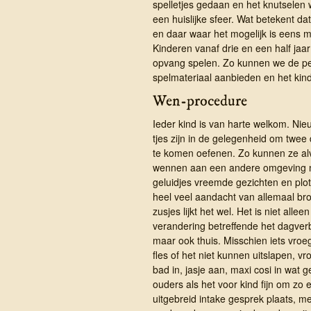
spelletjes gedaan en het knutselen w
een huislijke sfeer. Wat betekent dat
en daar waar het mogelijk is eens m
Kinderen vanaf drie en een half ja
opvang spelen. Zo kunnen we de peu
spelmateriaal aanbieden en het kind
Wen-procedure
Ieder kind is van harte welkom. Nieu
tjes zijn in de ge­legen­heid om twee
te komen oefenen. Zo kunnen ze al
wennen aan een andere omgeving 
geluidjes vreemde gezichten en plot
heel veel aandacht van allemaal bro
zusjes lijkt het wel. Het is niet allee
verandering betreffende het dagverbl
maar ook thuis. Misschien iets vroe
fles of het niet kunnen uitslapen, vr
bad in, jasje aan, maxi cosi in wat g
ouders als het voor kind fijn om zo 
uitgebreid intake gesprek plaats, 