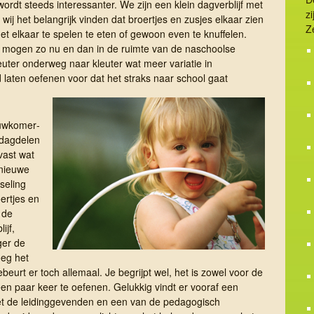
ordt steeds interessanter. We zijn een klein dagverblijf met
z
 wij het belangrijk vinden dat broertjes en zusjes elkaar zien
Z
et elkaar te spelen te eten of gewoon even te knuffelen.
ar mogen zo nu en dan in de ruimte van de naschoolse
ter onderweg naar kleuter wat meer variatie in
 laten oefenen voor dat het straks naar school gaat
w­ko­mer­
 dag­delen
vast wat
nieuwe
seling
ertjes en
n de
ijf,
ger de
oeg het
ebeurt er toch allemaal. Je begrijpt wel, het is zowel voor de
een paar keer te oefenen. Gelukkig vindt er vooraf een
met de leidinggevenden en een van de pedagogisch