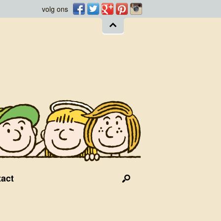
Facebook
Twitter
Googleplus
Pinterest
Instagram
volg ons
act
Search