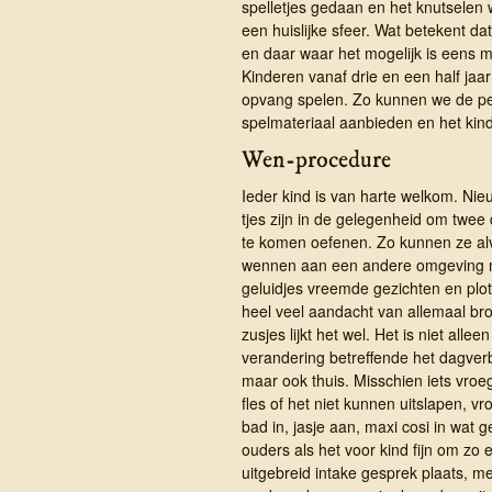
spelletjes gedaan en het knutselen w
een huislijke sfeer. Wat betekent dat
en daar waar het mogelijk is eens m
Kinderen vanaf drie en een half ja
opvang spelen. Zo kunnen we de peu
spelmateriaal aanbieden en het kind
Wen-procedure
Ieder kind is van harte welkom. Nieu
tjes zijn in de ge­legen­heid om twee
te komen oefenen. Zo kunnen ze al
wennen aan een andere omgeving 
geluidjes vreemde gezichten en plot
heel veel aandacht van allemaal bro
zusjes lijkt het wel. Het is niet allee
verandering betreffende het dagverbl
maar ook thuis. Misschien iets vroe
fles of het niet kunnen uitslapen, vr
bad in, jasje aan, maxi cosi in wat g
ouders als het voor kind fijn om zo 
uitgebreid intake gesprek plaats, 