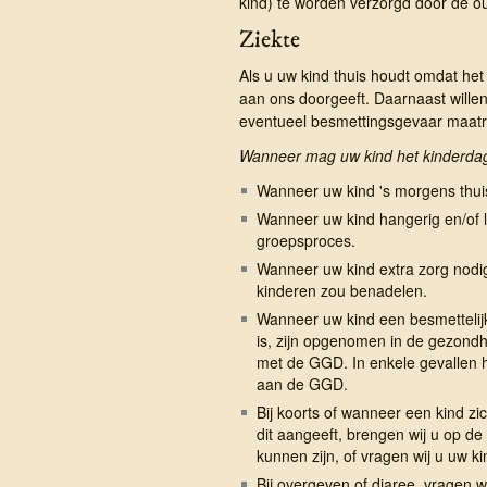
kind) te worden verzorgd door de ou
Ziekte
Als u uw kind thuis houdt omdat het zi
aan ons doorgeeft. Daarnaast willen 
eventueel besmettingsgevaar maat
Wanneer mag uw kind het kinderdagv
Wanneer uw kind 's morgens thuis
Wanneer uw kind hangerig en/of 
groepsproces.
Wanneer uw kind extra zorg nodi
kinderen zou benadelen.
Wanneer uw kind een besmettelijke
is, zijn opgenomen in de gezondhe
met de GGD. In enkele gevallen h
aan de GGD.
Bij koorts of wanneer een kind zic
dit aangeeft, brengen wij u op de
kunnen zijn, of vragen wij u uw ki
Bij overgeven of diaree, vragen wi