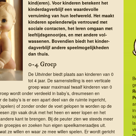
kind(eren). Voor kinderen betekent het
kinderdagverblijf een waardevolle
verruiming van hun leefwereld. Het maakt
kinderen spelenderwijs vertrouwd met
sociale contacten, het leren omgaan met
leeftijdsgenootjes, en met andere vol­
wassenen. Bovendien biedt het kinder­
dag­ver­blijf andere speel­mogelijk­heden
dan thuis.
0-4 Groep
De Uitvinder biedt plaats aan kinderen van 0
B
tot 4 jaar. De samenstelling is een verticale
g
groep waar maximaal twaalf kinderen van 0
R
roep wordt onder verdeeld in baby’s, dreumesen en
P
r de baby’s is er een apart deel van de ruimte ingericht,
a
(spelen) of zonder onder de voet gelopen te worden op de
i
mesen zijn vaak druk met het heen en weer lopen en het
k
andere kant te brengen. Bij de peuter zien we steeds meer
la
n groepjes en zoeken hun eigen speelkameraadjes uit.
vi
wat ze willen en waar ze mee willen spelen. Er wordt gericht
D