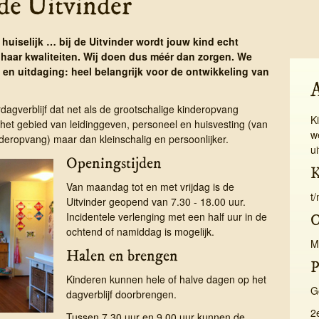
de Uitvinder
 huiselijk … bij de Uitvinder wordt jouw kind echt
 haar kwaliteiten. Wij doen dus méér dan zorgen. We
 en uitdaging: heel belangrijk voor de ontwikkeling van
­dag­ver­blijf dat net als de groot­schalige kinder­opvang
K
het gebied van leidinggeven, personeel en huisvesting (van
w
deropvang) maar dan kleinschalig en persoonlijker.
u
Openingstijden
K
Van maandag tot en met vrijdag is de
t
Uitvinder geopend van 7.30 - 18.00 uur.
Incidentele verlenging met een half uur in de
C
ochtend of namiddag is mogelijk.
M
Halen en brengen
P
Kinderen kunnen hele of halve dagen op het
G
dagverblijf doorbrengen.
2
Tussen 7.30 uur en 9.00 uur kunnen de