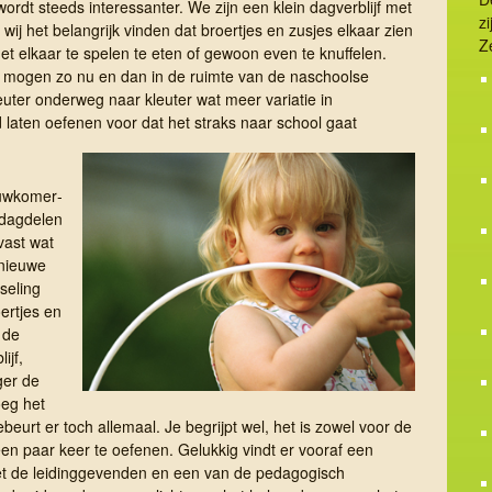
ordt steeds interessanter. We zijn een klein dagverblijf met
z
 wij het belangrijk vinden dat broertjes en zusjes elkaar zien
Z
et elkaar te spelen te eten of gewoon even te knuffelen.
ar mogen zo nu en dan in de ruimte van de naschoolse
ter onderweg naar kleuter wat meer variatie in
 laten oefenen voor dat het straks naar school gaat
w­ko­mer­
 dag­delen
vast wat
nieuwe
seling
ertjes en
n de
ijf,
ger de
oeg het
ebeurt er toch allemaal. Je begrijpt wel, het is zowel voor de
een paar keer te oefenen. Gelukkig vindt er vooraf een
met de leidinggevenden en een van de pedagogisch