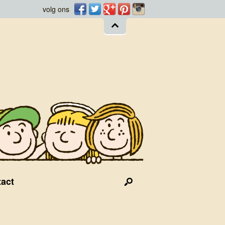
Facebook
Twitter
Googleplus
Pinterest
Instagram
volg ons
act
Search