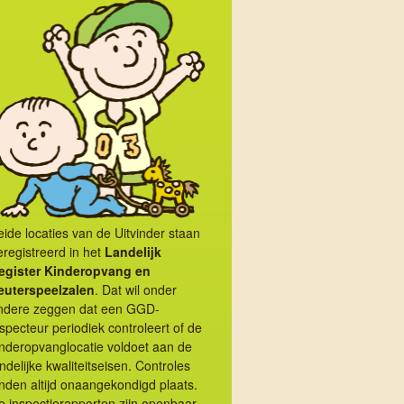
eide locaties van de Uitvinder staan
eregistreerd in het
Landelijk
egister Kinder­opvang en
euterspeel­zalen
. Dat wil onder
ndere zeggen dat een GGD-
nspecteur periodiek controleert of de
inderopvanglocatie voldoet aan de
ndelijke kwaliteitseisen. Controles
nden altijd onaange­kon­digd plaats.
e inspectie­rapporten zijn openbaar,