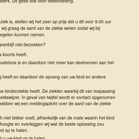
ders. Dit geldt ook voor dieetvoeding.
ek is, stellen wij het zeer op prijs dat u dit voor 9.00 uur
wij graag de aard van de ziekte weten zodat wij bij
regelen kunnen nemen.
erblijf niet bezoeken?
 koorts heeft.
lusteloos is en daardoor niet meer kan deelnemen aan het
g heeft en daardoor de opvang van uw kind en andere
 kinderziekte heeft. De ziekten waarbij dit van toepassing
idswijzer. In geval van twijfel wordt er contact opgenomen
ebben wij een meldingsplicht over de aard van de ziekte
h niet lekker voelt, afhankelijk van de mate waarin het kind
 hoogte en overleggen wij wat de beste oplossing zou
nd op te halen.
j u uw kind op te halen.