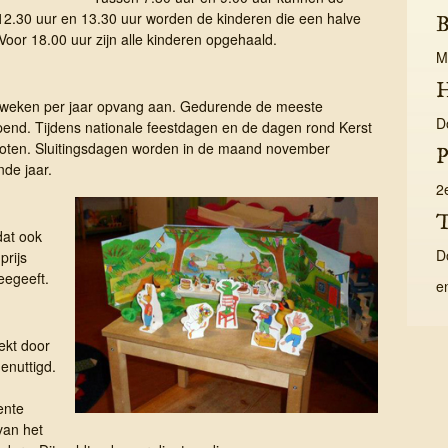
2.30 uur en 13.30 uur worden de kinderen die een halve
B
oor 18.00 uur zijn alle kinderen opgehaald.
M
H
9 weken per jaar opvang aan. Gedurende de meeste
D
pend. Tijdens nationale feestdagen en de dagen rond Kerst
sloten. Sluitingsdagen worden in de maand november
P
de jaar.
2
T
dat ook
D
prijs
eegeeft.
e
rekt door
enuttigd.
ente
van het