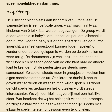
speel­mogelijk­heden dan thuis.
0-4 Groep
De Uitvinder biedt plaats aan kinderen van 0 tot 4 jaar. De
samenstelling is een verticale groep waar maximaal twaalf
kinderen van 0 tot 4 jaar worden opgevangen. De groep wordt
onder verdeeld in baby’s, dreumesen en peuters, allemaal in
één ruimte. Voor de baby’s is er een apart deel van de ruimte
ingericht, waar zei ongestoord kunnen liggen (spelen) of
zonder onder de voet gelopen te worden op de buik rollen en
weer terug. De dreumesen zijn vaak druk met het heen en
weer lopen en het speelgoed van de ene kant naar de andere
kant te brengen. Bij de peuter zien we steeds meer
samenspel. Ze spelen steeds meer in groepjes en zoeken hun
eigen speelkameraadjes uit. Ook leren ze duidelijk aan te
geven wat ze willen en waar ze mee willen spelen. Er wordt
gericht spelletjes gedaan en het knutselen wordt steeds
interessanter. We zijn een klein dagverblijf met een huislijke
sfeer. Wat betekent dat wij het belangrijk vinden dat broertjes
en zusjes elkaar zien en daar waar het mogelijk is eens met
elkaar te spelen te eten of gewoon even te knuffelen.