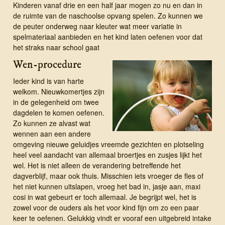
Kinderen vanaf drie en een half jaar mogen zo nu en dan in
de ruimte van de naschoolse opvang spelen. Zo kunnen we
de peuter onderweg naar kleuter wat meer variatie in
spelmateriaal aanbieden en het kind laten oefenen voor dat
het straks naar school gaat
Wen-procedure
Ieder kind is van harte
welkom. Nieuw­ko­mer­tjes zijn
in de ge­legen­heid om twee
dag­delen te komen oefenen.
Zo kunnen ze alvast wat
wennen aan een andere
omgeving nieuwe geluidjes vreemde gezichten en plotseling
heel veel aandacht van allemaal broertjes en zusjes lijkt het
wel. Het is niet alleen de verandering betreffende het
dagverblijf, maar ook thuis. Misschien iets vroeger de fles of
het niet kunnen uitslapen, vroeg het bad in, jasje aan, maxi
cosi in wat gebeurt er toch allemaal. Je begrijpt wel, het is
zowel voor de ouders als het voor kind fijn om zo een paar
keer te oefenen. Gelukkig vindt er vooraf een uitgebreid intake