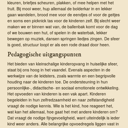
kleuren, briefjes scheuren, plakken, of mee helpen met het
fruit. Bij mooi weer, hup allemaal de bolderkar in en lekker
gaan wandelen, brood mee voor de eendjes of voor de geitjes
en soms een picknick tas voor de kinderen zelf. Bij slecht weer
maken we er binnen wat van, de ballenbak komt voor de dag
of we bouwen een hut, of spelen in de waterbak, lekker
bewegen op muziek, dansen springen liedjes zingen. De sfeer
is goed, structuur loopt er als een rode draad door heen.
Pedagogische uitgangspunten
Het bieden van klein­scha­lige kinder­op­vang in huise­lijke sfeer,
staat bij ons hoog in het vaandel. Evenals aspecten in de
werkwijze van de leidsters, zoals warmte en een begripvolle
houding naar de kinderen toe. De ondersteuning in hun
persoonlijke-, didactische- en sociaal emotionele ontwikkeling.
Het opvoeden van kinderen is een vak apart. Kinderen
begeleiden in hun zelfredzaamheid en naar zelfstandigheid
vraagt de nodige kennis. Wie is het kind, hoe reageert het,
wat kan het allemaal, hoe gaat het met andere kinderen om?
Dat vraagt de nodige fijngevoeligheid, want uiteindelijk is ieder
kind weer anders. Alle belangrijke opvoedregels liggen vast in