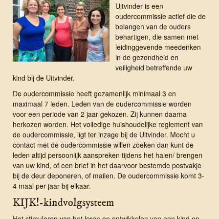
Uitvinder is een
oudercommissie actief die de
belangen van de ouders
behartigen, die samen met
leidinggevende meedenken
in de gezondheid en
veiligheid betreffende uw
kind bij de Uitvinder.
De oudercommissie heeft gezamenlijk minimaal 3 en
maximaal 7 leden. Leden van de oudercommissie worden
voor een periode van 2 jaar gekozen. Zij kunnen daarna
herkozen worden. Het volledige huishoudelijke reglement van
de oudercommissie, ligt ter inzage bij de Uitvinder. Mocht u
contact met de oudercommissie willen zoeken dan kunt de
leden altijd persoonlijk aanspreken tijdens het halen/ brengen
van uw kind, of een brief in het daarvoor bestemde postvakje
bij de deur deponeren, of mailen. De oudercommissie komt 3-
4 maal per jaar bij elkaar.
KIJK!-kindvolgsysteem
Het stimuleren van het leren en ontwikkelen van een kind en