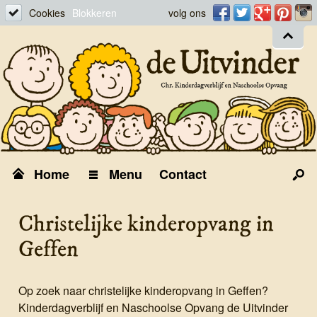
Facebook
Twitter
Googleplu
Pinte
Cookies
Blokkeren
volg ons
Home
Menu
Contact
Kinderopvang
0-4 groep
BSO
Christelijke kinderopvang in
Kleinschalig
Aanmelden
Geffen
Op zoek naar christelijke kinderopvang in Geffen?
Kinderdagverblijf en Naschoolse Opvang de Uitvinder